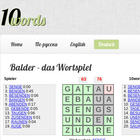
Home
По-русски
English
Deutsch
Balder - das Wortspiel
Spieler
63
76
10wor
1.
SENGE
0:00
G
A
T
A
U
2.
SENG
3.
BENGEN
0:45
4.
BESE
5.
BESENDEN
0:06
6.
BESE
E
B
A
U
A
7.
BANGEN
0:06
8.
BAND
9.
ABENDEN
0:17
10.
GES
S
E
N
G
S
11.
GEBENDE
0:05
12.
TAG
13.
TAUGEN
0:06
14.
BES
15.
ZUSENDEN
0:01
16.
UNE
U
N
D
E
N
17.
RAUNEN
0:04
18.
SEN
19.
AUGE
0:08
20.
SAU
Z
U
A
R
E