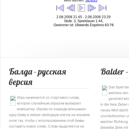
Wort suchen:
SENGS
2.08.2008 21:45 - 2.08.2008 23:29
Stufe: 3, Spieldauer 1:44,
Gewinner ist:
10words
Ergebnis
63
:
76
Балда - русская
Balder -
версия
Das Spiel be
welches rein
Игра начинается со стартового слова,
generiert wi
которое случайным образом выбирает
in die freie Zelle
компьютер. Игроки по очереди вписывают
neues Wort damit e
одну букву в любую свободную клетку на игровом
ununterbrochen un
поле так, чтобы с использованием этой буквы
welcher Richtung (
составить новое слово. Слово выделяется на
dieselbe Zelle mi