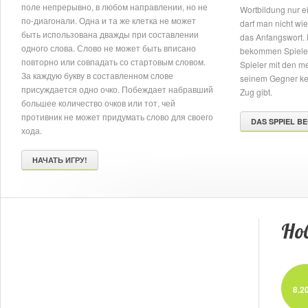
поле непрерывно, в любом направлении, но не
Wortbildung nur 
по-диагонали. Одна и та же клетка не может
darf man nicht wie
быть использована дважды при составлении
das Anfangswort.
одного слова. Слово не может быть вписано
bekommen Spieler 
повторно или совпадать со стартовым словом.
Spieler mit den m
За каждую букву в составленном слове
seinem Gegner kei
присуждается одно очко. Побеждает набравший
Zug gibt.
большее количество очков или тот, чей
противник не может придумать слово для своего
DAS SPPIEL BE
хода.
НАЧАТЬ ИГРУ!
Нов
8.2