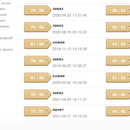
 но не
заказ
ожет
79 : 56
56 : 54
ении
2020-09-23 17:31:45
сано
заказ
ловом.
79 : 56
53 : 52
2022-08-16 20:10:22
бравший
совик
81 : 59
54 : 55
2018-11-10 13:19:38
я своего
заказ
78 : 56
50 : 49
2019-09-25 12:36:37
совик
81 : 59
51 : 53
2020-03-02 10:24:52
заказ
78 : 56
46 : 46
2021-04-03 18:11:31
начет
73 : 51
44 : 48
2021-05-27 19:15:23