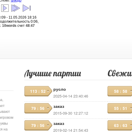
слово:
блюдо
:09 - 11.05.2026 18:16
родолжительность 0:06,
:
10words
счет
48
:
47
Лучшие партии
Свежи
русло
113 : 52
58 : 58
2025-04-14 23:40:46
а,
ает
заказ
79 : 56
55 : 51
сывают
2015-09-30 12:27:12
 игровом
заказ
буквы
79 : 56
63 : 63
ся на
2019-02-14 21:54:43