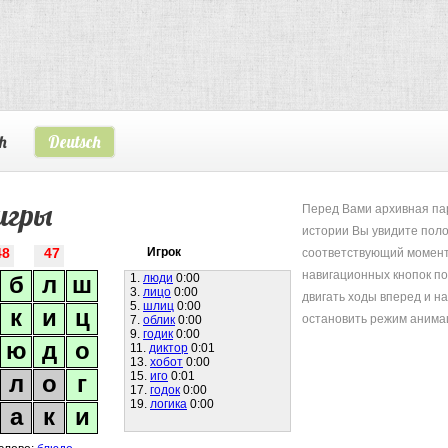
h
Deutsch
игры
Перед Вами архивная пар
истории Вы увидите поло
соответствующий момент
48
47
Игрок
навигационных кнопок п
б
л
ш
1.
люди
0:00
3.
лицо
0:00
двигать ходы вперед и на
5.
шлиц
0:00
к
и
ц
остановить режим анима
7.
облик
0:00
9.
годик
0:00
ю
д
о
11.
диктор
0:01
13.
хобот
0:00
15.
иго
0:01
л
о
г
17.
годок
0:00
19.
логика
0:00
а
к
и