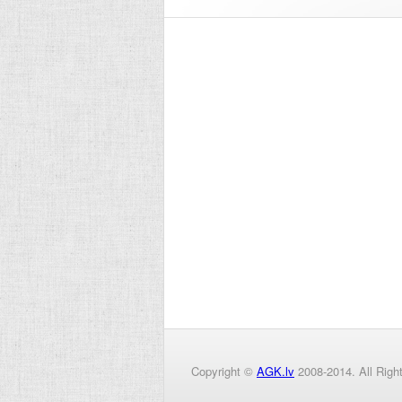
Copyright ©
AGK.lv
2008-2014. All Righ