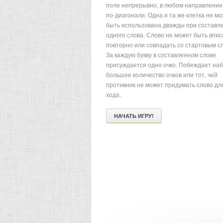
поле непрерывно, в любом направлении,
по-диагонали. Одна и та же клетка не м
быть использована дважды при составл
одного слова. Слово не может быть впи
повторно или совпадать со стартовым с
За каждую букву в составленном слове
присуждается одно очко. Побеждает на
большее количество очков или тот, чей
противник не может придумать слово дл
хода.
НАЧАТЬ ИГРУ!