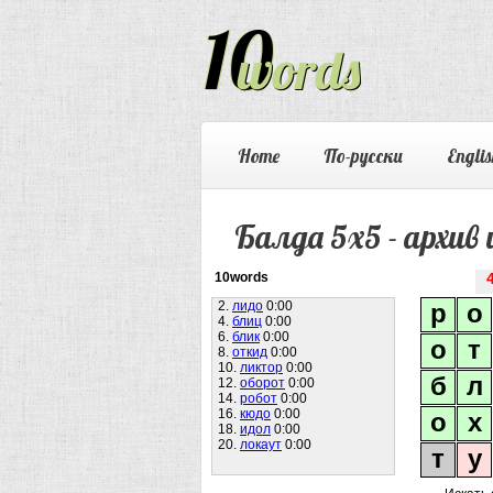
Home
По-русски
Englis
Балда 5х5 - архив 
10words
2.
лидо
0:00
р
о
4.
блиц
0:00
6.
блик
0:00
о
т
8.
откид
0:00
10.
ликтор
0:00
б
л
12.
оборот
0:00
14.
робот
0:00
16.
кюдо
0:00
о
х
18.
идол
0:00
20.
локаут
0:00
т
у