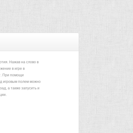
тия. Нажав на слово в
жение в игре в
. При помощи
од игровым полем можно
зад, а также запусить и
ции.