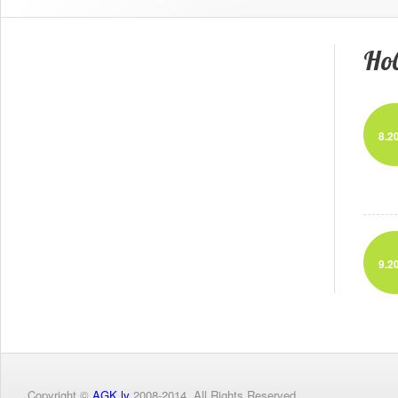
Нов
8.2
9.2
Copyright ©
AGK.lv
2008-2014. All Rights Reserved.