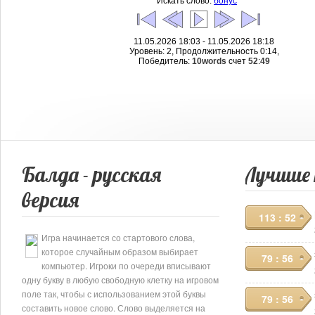
Искать слово:
бонус
11.05.2026 18:03 - 11.05.2026 18:18
Уровень: 2, Продолжительность 0:14,
Победитель:
10words
счет
52
:
49
Балда - русская
Лучшие
версия
113 : 52
Игра начинается со стартового слова,
которое случайным образом выбирает
79 : 56
компьютер. Игроки по очереди вписывают
одну букву в любую свободную клетку на игровом
поле так, чтобы с использованием этой буквы
79 : 56
составить новое слово. Слово выделяется на