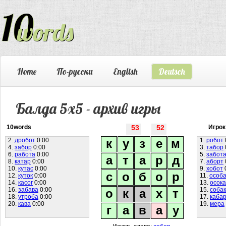
Home
По-русски
English
Deutsch
Балда 5х5 - архив игры
10words
53
52
Игрок
2.
дробот
0:00
к
у
з
е
м
1.
робот
4.
забор
0:00
3.
табор
6.
работа
0:00
5.
забот
а
т
а
р
д
8.
катар
0:00
7.
аборт
10.
кутас
0:00
9.
хобот
с
о
б
о
р
12.
куток
0:00
11.
особ
14.
касог
0:00
13.
осока
16.
забава
0:00
15.
соба
о
к
а
х
т
18.
утроба
0:00
17.
каба
20.
кава
0:00
19.
мера
г
а
в
а
у