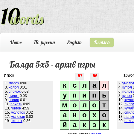
Home
По-русски
English
Deutsch
Балда 5х5 - архив игры
Игрок
57
56
10wor
1.
молох
0:00
к
с
л
а
л
2.
умоло
3.
холоп
0:01
4.
купол
0
5.
сполох
0:03
6.
полот
у
п
и
п
ь
7.
пилот
0:03
8.
купон
0
9.
полип
0:01
10.
кума
м
о
л
о
т
11.
похоть
0:09
12.
липо
13.
пилон
4:59
14.
кума
15.
молоток
0:02
16.
спил
а
н
о
х
о
17.
молокан
0:03
18.
лапо
19.
эхолот
0:36
20.
паль
й
а
к
э
к