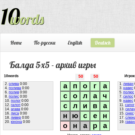
Home
По-русски
English
Deutsch
Балда 5х5 - архив игры
10words
50
50
Игрок
2.
олива
0:00
а
п
о
г
а
1.
ливан
4.
полива
0:00
3.
навис
6.
полив
0:00
5.
полюс
с
о
л
а
ч
8.
полис
0:00
7.
силос
10.
полог
0:00
9.
навес
с
л
и
в
а
12.
галоп
0:00
11.
сапог
14.
агава
0:00
13.
сила
16.
лиса
0:00
15.
снюс
н
ю
с
е
н
18.
ливер
0:00
17.
слюн
20.
юнона
0:00
19.
гаван
о
н
а
р
а