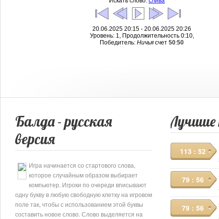
Искать слово:
слива
20.06.2025 20:15 - 20.06.2025 20:26
Уровень: 1, Продолжительность 0:10,
Победитель:
Ничья
счет
50
:
50
Балда - русская
Лучшие
версия
113 : 52
Игра начинается со стартового слова,
которое случайным образом выбирает
79 : 56
компьютер. Игроки по очереди вписывают
одну букву в любую свободную клетку на игровом
поле так, чтобы с использованием этой буквы
79 : 56
составить новое слово. Слово выделяется на