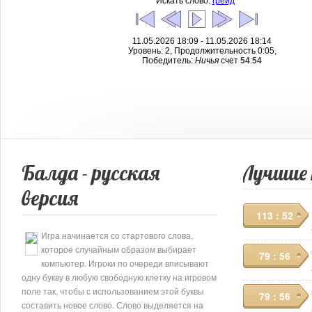
Искать слово:
грейд
11.05.2026 18:09 - 11.05.2026 18:14
Уровень: 2, Продолжительность 0:05,
Победитель:
Ничья
счет
54
:
54
Балда - русская
Лучшие
версия
113 : 52
Игра начинается со стартового слова,
которое случайным образом выбирает
79 : 56
компьютер. Игроки по очереди вписывают
одну букву в любую свободную клетку на игровом
поле так, чтобы с использованием этой буквы
79 : 56
составить новое слово. Слово выделяется на