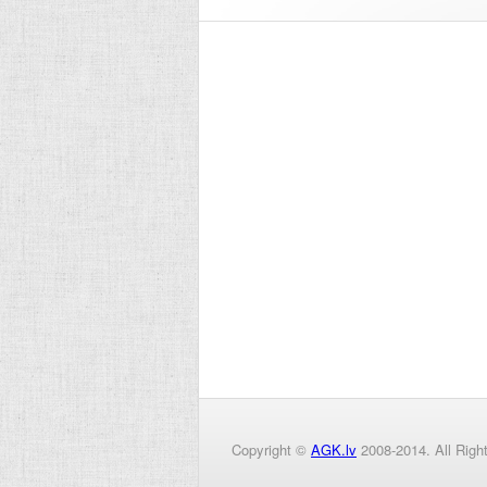
Copyright ©
AGK.lv
2008-2014. All Righ