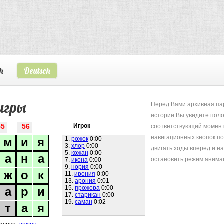
h
Deutsch
игры
Перед Вами архивная пар
истории Вы увидите поло
соответствующий момент
55
56
Игрок
навигационных кнопок п
м
и
я
1.
рожок
0:00
3.
хлор
0:00
двигать ходы вперед и на
5.
кожан
0:00
а
н
а
остановить режим анима
7.
икона
0:00
9.
нория
0:00
ж
о
к
11.
ирония
0:00
13.
арония
0:01
15.
прожора
0:00
а
р
и
17.
старикан
0:00
19.
саман
0:02
т
а
я