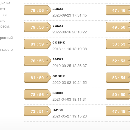
 но не
заказ
ожет
79 : 56
47 : 46
ении
2020-09-23 17:31:45
сано
заказ
ловом.
79 : 56
49 : 50
2022-08-16 20:10:22
бравший
совик
81 : 59
53 : 53
2018-11-10 13:19:38
я своего
заказ
78 : 56
52 : 53
2019-09-25 12:36:37
совик
81 : 59
53 : 54
2020-03-02 10:24:52
заказ
78 : 56
50 : 50
2021-04-03 18:11:31
начет
73 : 51
47 : 48
2021-05-27 19:15:23