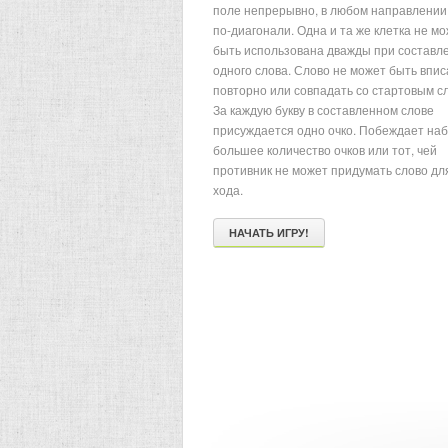
поле непрерывно, в любом направлении,
по-диагонали. Одна и та же клетка не м
быть использована дважды при составл
одного слова. Слово не может быть впи
повторно или совпадать со стартовым с
За каждую букву в составленном слове
присуждается одно очко. Побеждает на
большее количество очков или тот, чей
противник не может придумать слово дл
хода.
НАЧАТЬ ИГРУ!