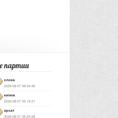
е партии
слока
2026-08-07 06:04:46
кипеж
2026-08-07 05:19:21
архат
2026-08-07 05:24:08