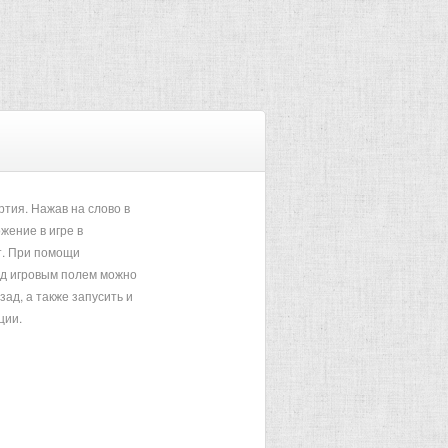
тия. Нажав на слово в
жение в игре в
. При помощи
од игровым полем можно
зад, а также запусить и
ции.