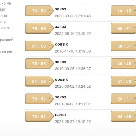
 но не
заказ
ожет
79 : 56
14 : 15
ении
2020-09-23 17:31:45
сано
заказ
ловом.
79 : 56
60 : 61
2022-08-16 20:10:22
бравший
совик
81 : 59
50 : 51
2018-11-10 13:19:38
я своего
заказ
78 : 56
46 : 45
2019-09-25 12:36:37
совик
81 : 59
51 : 52
2020-03-02 10:24:52
заказ
78 : 56
29 : 31
2021-04-03 18:11:31
начет
73 : 51
54 : 55
2021-05-27 19:15:23