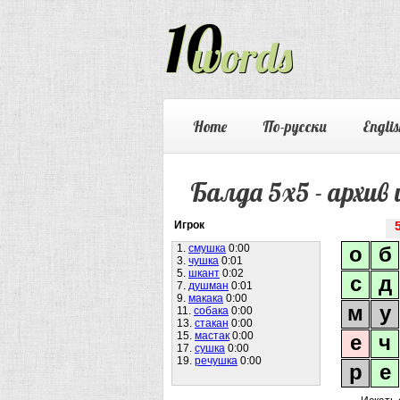
Home
По-русски
Englis
Балда 5х5 - архив 
Игрок
1.
смушка
0:00
о
б
3.
чушка
0:01
5.
шкант
0:02
с
д
7.
душман
0:01
9.
макака
0:00
м
у
11.
собака
0:00
13.
стакан
0:00
15.
мастак
0:00
е
ч
17.
сушка
0:00
19.
речушка
0:00
р
е