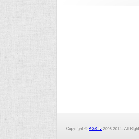
Copyright ©
AGK.lv
2008-2014. All Righ