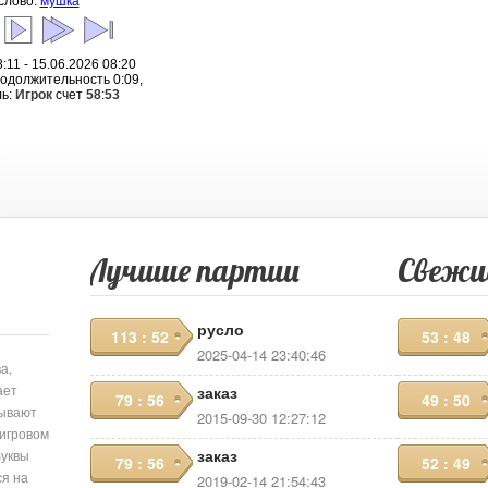
слово:
мушка
:11 - 15.06.2026 08:20
родолжительность 0:09,
ль:
Игрок
счет
58
:
53
Лучшие партии
Свежи
русло
113 : 52
53 : 48
2025-04-14 23:40:46
а,
ает
заказ
79 : 56
49 : 50
сывают
2015-09-30 12:27:12
 игровом
заказ
буквы
79 : 56
52 : 49
ся на
2019-02-14 21:54:43