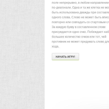
поле непрерывно, в любом направлении,
по-диагонали. Одна и та же клетка не м
быть использована дважды при составл
одного слова. Слово не может быть впи
повторно или совпадать со стартовым с
За каждую букву в составленном слове
присуждается одно очко. Побеждает на
большее количество очков или тот, чей
противник не может придумать слово дл
хода.
НАЧАТЬ ИГРУ!