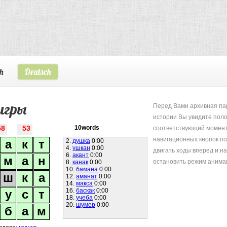
h
Deutsch
игры
Перед Вами архивная пар
истории Вы увидите поло
соответствующий момент
58
53
10words
навигационных кнопок п
а
к
т
2.
душка
0:00
4.
ушкан
0:00
двигать ходы вперед и на
6.
акант
0:00
м
а
н
остановить режим анима
8.
канак
0:00
10.
бамана
0:00
ш
к
а
12.
аманат
0:00
14.
макса
0:00
16.
баскак
0:00
у
с
т
18.
учеба
0:00
20.
шумер
0:00
б
а
м