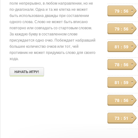
поле непрерывно, в любом направлении, но не
по-диагонали. Одна и та же клетка не может
79 : 56
быть использована дважды при составлении
одного слова. Слово не может быть вписано
повторно или совпадать со стартовым словом.
79 : 56
За каждую букву в составленном слове
присуждается одно очко. Побеждает набравший
большее количество очков или тот, чей
81 : 59
противник не может придумать слово для своего
хода.
78 : 56
НАЧАТЬ ИГРУ!
81 : 59
78 : 56
73 : 51