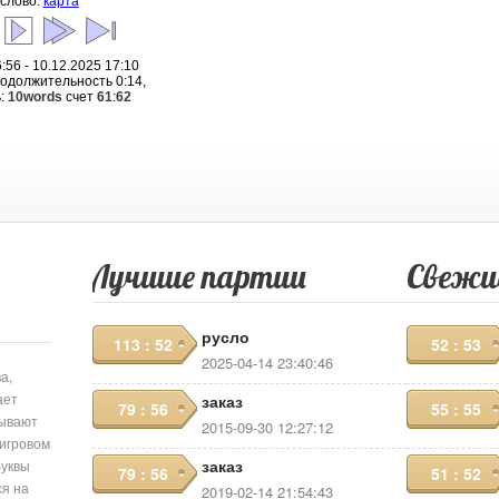
 слово:
карта
:56 - 10.12.2025 17:10
родолжительность 0:14,
:
10words
счет
61
:
62
Лучшие партии
Свежи
русло
113 : 52
52 : 53
2025-04-14 23:40:46
а,
ает
заказ
79 : 56
55 : 55
сывают
2015-09-30 12:27:12
 игровом
заказ
буквы
79 : 56
51 : 52
ся на
2019-02-14 21:54:43