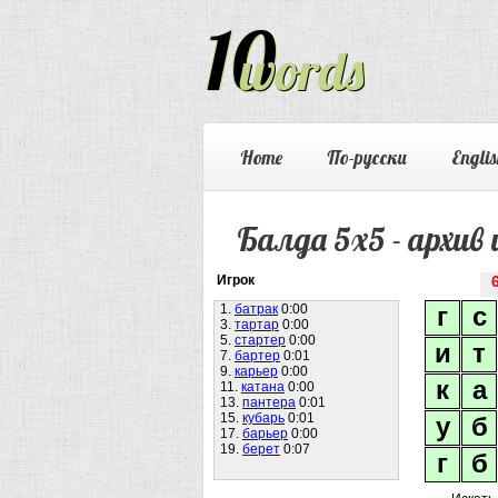
Home
По-русски
Englis
Балда 5х5 - архив 
Игрок
1.
батрак
0:00
г
с
3.
тартар
0:00
5.
стартер
0:00
и
т
7.
бартер
0:01
9.
карьер
0:00
к
а
11.
катана
0:00
13.
пантера
0:01
15.
кубарь
0:01
у
б
17.
барьер
0:00
19.
берет
0:07
г
б