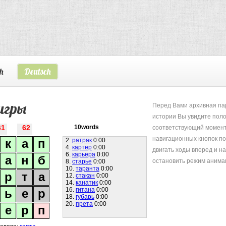
h
Deutsch
игры
Перед Вами архивная пар
истории Вы увидите поло
соответствующий момент
61
62
10words
навигационных кнопок п
к
а
п
2.
ратрак
0:00
4.
картер
0:00
двигать ходы вперед и на
6.
карьера
0:00
а
н
б
остановить режим анима
8.
старье
0:00
10.
таранта
0:00
р
т
а
12.
стакан
0:00
14.
канатик
0:00
16.
гитана
0:00
ь
е
р
18.
губарь
0:00
20.
прета
0:00
е
р
п