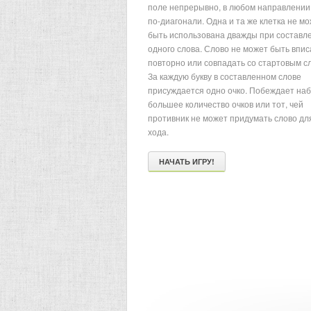
поле непрерывно, в любом направлении,
по-диагонали. Одна и та же клетка не м
быть использована дважды при составл
одного слова. Слово не может быть впи
повторно или совпадать со стартовым с
За каждую букву в составленном слове
присуждается одно очко. Побеждает на
большее количество очков или тот, чей
противник не может придумать слово дл
хода.
НАЧАТЬ ИГРУ!