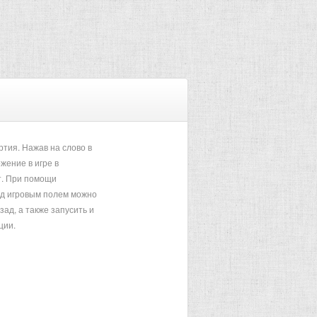
тия. Нажав на слово в
жение в игре в
. При помощи
од игровым полем можно
зад, а также запусить и
ции.