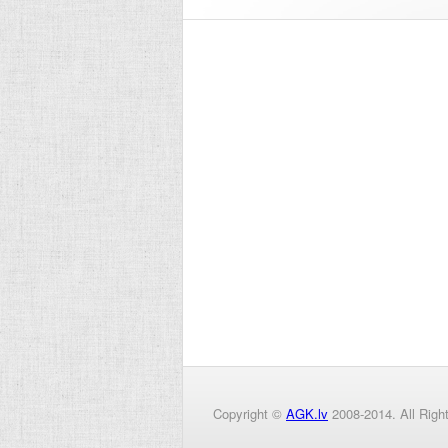
Copyright ©
AGK.lv
2008-2014. All Righ