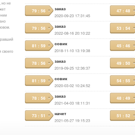
 но не
заказ
ожет
79 : 56
47 : 48
ении
2020-09-23 17:31:45
сано
заказ
ловом.
79 : 56
53 : 54
2022-08-16 20:10:22
бравший
совик
81 : 59
45 : 46
2018-11-10 13:19:38
я своего
заказ
78 : 56
49 : 50
2019-09-25 12:36:37
совик
81 : 59
54 : 55
2020-03-02 10:24:52
заказ
78 : 56
48 : 49
2021-04-03 18:11:31
начет
73 : 51
51 : 52
2021-05-27 19:15:23