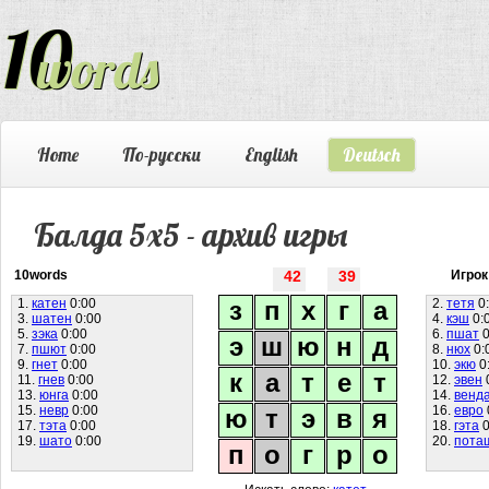
Home
По-русски
English
Deutsch
Балда 5х5 - архив игры
10words
42
39
Игрок
1.
катен
0:00
з
п
х
г
а
2.
тетя
0
3.
шатен
0:00
4.
кэш
0:
5.
зэка
0:00
6.
пшат
0
э
ш
ю
н
д
7.
пшют
0:00
8.
нюх
0:
9.
гнет
0:00
10.
экю
0
к
а
т
е
т
11.
гнев
0:00
12.
эвен
13.
юнга
0:00
14.
венд
15.
невр
0:00
16.
евро
ю
т
э
в
я
17.
тэта
0:00
18.
гэта
0
19.
шато
0:00
20.
пота
п
о
г
р
о