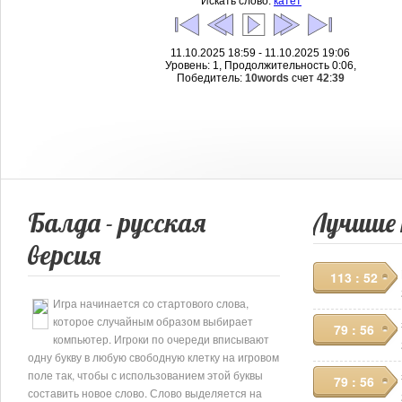
Искать слово:
катет
11.10.2025 18:59 - 11.10.2025 19:06
Уровень: 1, Продолжительность 0:06,
Победитель:
10words
счет
42
:
39
Балда - русская
Лучшие
версия
113 : 52
Игра начинается со стартового слова,
которое случайным образом выбирает
79 : 56
компьютер. Игроки по очереди вписывают
одну букву в любую свободную клетку на игровом
поле так, чтобы с использованием этой буквы
79 : 56
составить новое слово. Слово выделяется на