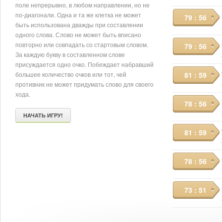
поле непрерывно, в любом направлении, но не
по-диагонали. Одна и та же клетка не может
79 : 56
быть использована дважды при составлении
одного слова. Слово не может быть вписано
повторно или совпадать со стартовым словом.
79 : 56
За каждую букву в составленном слове
присуждается одно очко. Побеждает набравший
большее количество очков или тот, чей
81 : 59
противник не может придумать слово для своего
хода.
78 : 56
НАЧАТЬ ИГРУ!
81 : 59
78 : 56
73 : 51