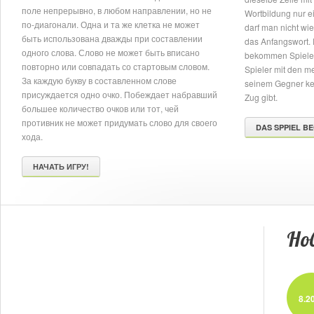
поле непрерывно, в любом направлении, но не
Wortbildung nur 
по-диагонали. Одна и та же клетка не может
darf man nicht wie
быть использована дважды при составлении
das Anfangswort.
одного слова. Слово не может быть вписано
bekommen Spieler 
повторно или совпадать со стартовым словом.
Spieler mit den m
За каждую букву в составленном слове
seinem Gegner kei
присуждается одно очко. Побеждает набравший
Zug gibt.
большее количество очков или тот, чей
противник не может придумать слово для своего
DAS SPPIEL BE
хода.
НАЧАТЬ ИГРУ!
Нов
8.2