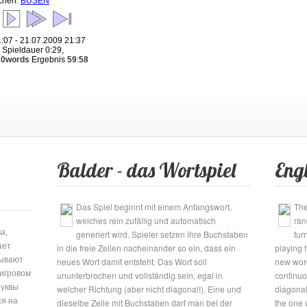
chen:
BUSEN
:07 - 21.07.2009 21:37
, Spieldauer 0:29,
10words
Ergebnis
59
:
58
Balder - das Wortspiel
Engl
Das Spiel beginnt mit einem Anfangswort,
The
welches rein zufällig und automatisch
ran
а,
generiert wird. Spieler setzen ihre Buchstaben
tur
ает
in die freie Zellen nacheinander so ein, dass ein
playing f
сывают
neues Wort damit entsteht. Das Wort soll
new word
 игровом
ununterbrochen und vollständig sein, egal in
continuou
буквы
welcher Richtung (aber nicht diagonal!). Eine und
diagonal
ся на
dieselbe Zelle mit Buchstaben darf man bei der
the one 