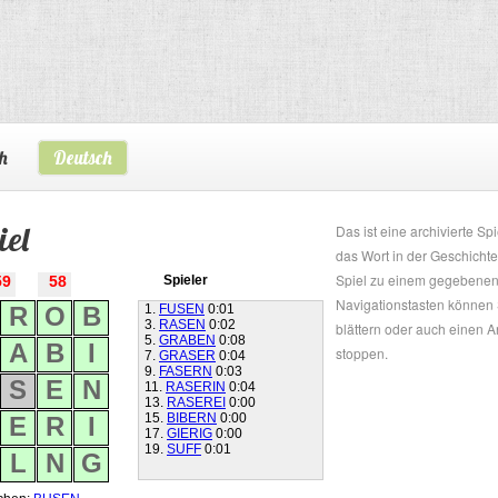
h
Deutsch
iel
Das ist eine archivierte Spi
das Wort in der Geschichte
Spiel zu einem gegebenen 
59
58
Spieler
Navigationstasten können 
R
O
B
1.
FUSEN
0:01
3.
RASEN
0:02
blättern oder auch einen 
5.
GRABEN
0:08
A
B
I
stoppen.
7.
GRASER
0:04
9.
FASERN
0:03
S
E
N
11.
RASERIN
0:04
13.
RASEREI
0:00
15.
BIBERN
0:00
E
R
I
17.
GIERIG
0:00
19.
SUFF
0:01
L
N
G