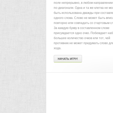
поле непрерывно, в любом направлении,
по-диагонали. Одна и та же клетка не м
быть использована дважды при составл
одного слова. Слово не может быть впи
повторно или совпадать со стартовым с
За каждую букву в составленном слове
присуждается одно очко. Побеждает на
большее количество очков или тот, чей
противник не может придумать слово дл
хода.
НАЧАТЬ ИГРУ!