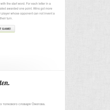
with the start word. For each letter in a
ated awarded one point. Wins got more
or player whose opponent can not invent a
their turn.
T GAME!
ten.
из толкового словаря Ожегова.