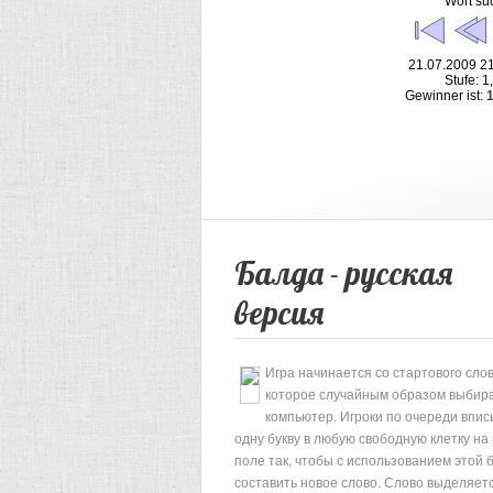
Wort su
21.07.2009 21
Stufe: 1
Gewinner ist:
Балда - русская
версия
Игра начинается со стартового слов
которое случайным образом выбир
компьютер. Игроки по очереди впи
одну букву в любую свободную клетку на
поле так, чтобы с использованием этой 
составить новое слово. Слово выделяет