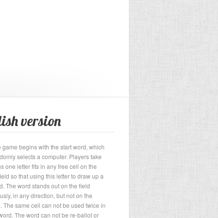
ish version
 game begins with the start word, which
domly selects a computer. Players take
ns one letter fits in any free cell on the
ield so that using this letter to draw up a
. The word stands out on the field
sly, in any direction, but not on the
. The same cell can not be used twice in
word. The word can not be re-ballot or