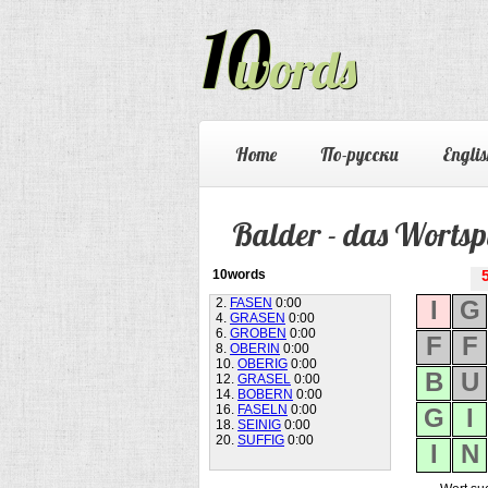
Home
По-русски
Englis
Balder - das Wortsp
10words
2.
FASEN
0:00
I
G
4.
GRASEN
0:00
6.
GROBEN
0:00
F
F
8.
OBERIN
0:00
10.
OBERIG
0:00
B
U
12.
GRASEL
0:00
14.
BOBERN
0:00
16.
FASELN
0:00
G
I
18.
SEINIG
0:00
20.
SUFFIG
0:00
I
N