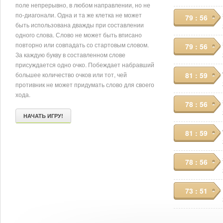
поле непрерывно, в любом направлении, но не
по-диагонали. Одна и та же клетка не может
79 : 56
быть использована дважды при составлении
одного слова. Слово не может быть вписано
повторно или совпадать со стартовым словом.
79 : 56
За каждую букву в составленном слове
присуждается одно очко. Побеждает набравший
большее количество очков или тот, чей
81 : 59
противник не может придумать слово для своего
хода.
78 : 56
НАЧАТЬ ИГРУ!
81 : 59
78 : 56
73 : 51