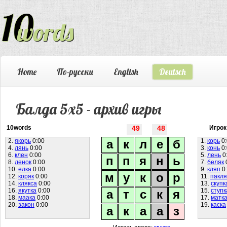
Home
По-русски
English
Deutsch
Балда 5х5 - архив игры
10words
49
48
Игрок
2.
якорь
0:00
а
к
л
е
б
1.
корь
0:
4.
лянь
0:00
3.
конь
0:
6.
клен
0:00
5.
лень
0
п
п
я
н
ь
8.
ленок
0:00
7.
беляк
10.
елка
0:00
9.
кляп
0
м
у
к
о
р
12.
коряк
0:00
11.
пакля
14.
клякса
0:00
13.
скупк
16.
якутка
0:00
15.
ступк
а
т
с
к
я
18.
маака
0:00
17.
матк
20.
закон
0:00
19.
каска
а
к
а
а
з