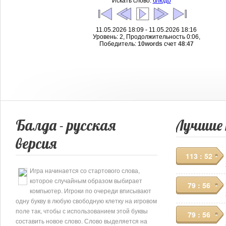
Искать слово:
блюдо
11.05.2026 18:09 - 11.05.2026 18:16
Уровень: 2, Продолжительность 0:06,
Победитель:
10words
счет
48
:
47
Балда - русская
Лучшие
версия
113 : 52
Игра начинается со стартового слова,
которое случайным образом выбирает
79 : 56
компьютер. Игроки по очереди вписывают
одну букву в любую свободную клетку на игровом
поле так, чтобы с использованием этой буквы
79 : 56
составить новое слово. Слово выделяется на