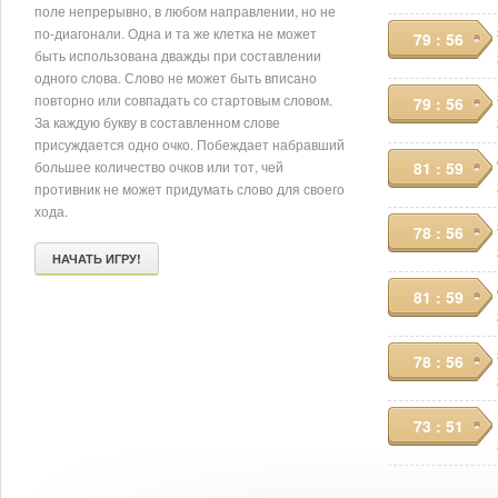
поле непрерывно, в любом направлении, но не
по-диагонали. Одна и та же клетка не может
79 : 56
быть использована дважды при составлении
одного слова. Слово не может быть вписано
повторно или совпадать со стартовым словом.
79 : 56
За каждую букву в составленном слове
присуждается одно очко. Побеждает набравший
большее количество очков или тот, чей
81 : 59
противник не может придумать слово для своего
хода.
78 : 56
НАЧАТЬ ИГРУ!
81 : 59
78 : 56
73 : 51