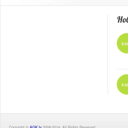
Нов
8.2
9.2
Copyright ©
AGK.lv
2008-2014. All Rights Reserved.