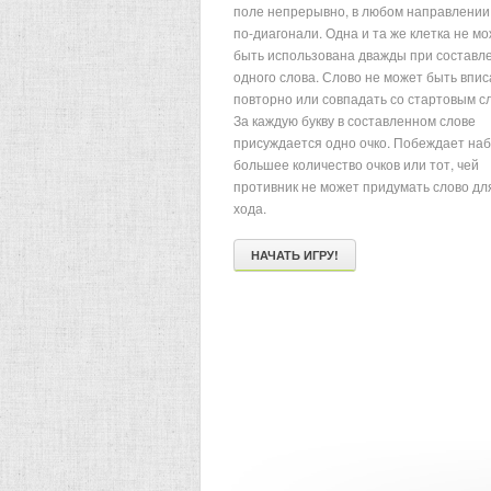
поле непрерывно, в любом направлении,
по-диагонали. Одна и та же клетка не м
быть использована дважды при составл
одного слова. Слово не может быть впи
повторно или совпадать со стартовым с
За каждую букву в составленном слове
присуждается одно очко. Побеждает на
большее количество очков или тот, чей
противник не может придумать слово дл
хода.
НАЧАТЬ ИГРУ!