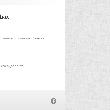
ten.
из толкового словаря Ожегова.
его вида сайта!