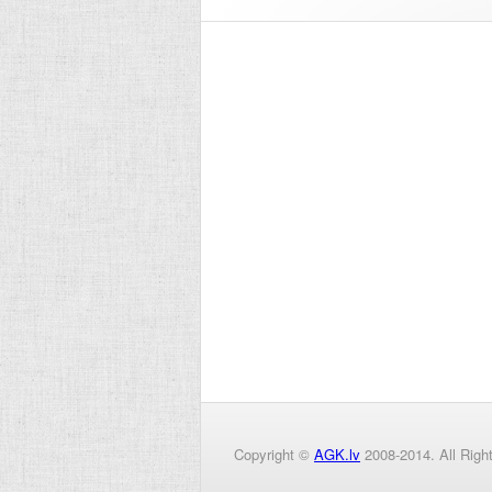
Copyright ©
AGK.lv
2008-2014. All Righ