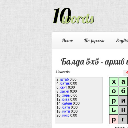
Home
По-русски
Englis
Балда 5х5 - архив 
10words
2.
штаб
0:00
х
а
4.
батик
0:00
6.
скит
0:00
о
б
8.
хаски
0:00
10.
хорь
0:00
р
и
12.
кита
0:00
14.
сабин
0:00
16.
батя
0:00
ь
н
18.
инти
0:00
20.
ингр
0:00
р
г