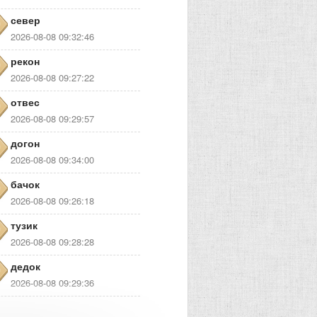
север
2026-08-08 09:32:46
рекон
2026-08-08 09:27:22
отвес
2026-08-08 09:29:57
догон
2026-08-08 09:34:00
бачок
2026-08-08 09:26:18
тузик
2026-08-08 09:28:28
дедок
2026-08-08 09:29:36