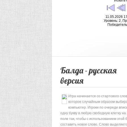
Искать 
11.05.2026 17
Уровень: 2, П
Победитель
Балда - русская
версия
Игра начинается со стартового слов
которое случайным образом выбир
компьютер. Игроки по очереди впи
одну букву в любую свободную клетку на
поле так, чтобы с использованием этой 
составить новое слово. Слово выделяет