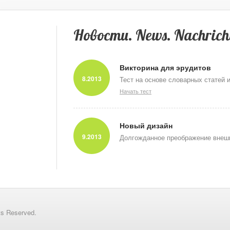
Новости. News. Nachrich
Викторина для эрудитов
8.2013
Тест на основе словарных статей 
Начать тест
Новый дизайн
9.2013
Долгожданное преображение внешн
ts Reserved.