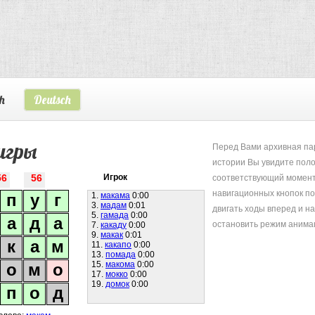
h
Deutsch
игры
Перед Вами архивная пар
истории Вы увидите поло
соответствующий момент
56
56
Игрок
навигационных кнопок п
п
у
г
1.
макама
0:00
3.
мадам
0:01
двигать ходы вперед и на
5.
гамада
0:00
а
д
а
остановить режим анима
7.
какаду
0:00
9.
макак
0:01
к
а
м
11.
какапо
0:00
13.
помада
0:00
15.
макома
0:00
о
м
о
17.
мокко
0:00
19.
домок
0:00
п
о
д