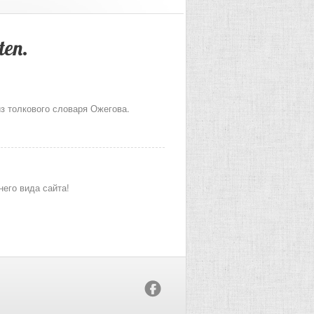
ten.
из толкового словаря Ожегова.
его вида сайта!