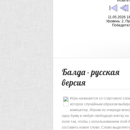
Искать 
11.05.2026 18
Уровень: 2, П
Победите
Балда - русская
версия
Игра начинается со стартового слов
которое случайным образом выбир
компьютер. Игроки по очереди впи
одну букву в любую свободную клетку на
поле так, чтобы с использованием этой 
составить новое слово. Слово выделяет